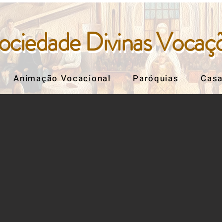
ociedade Divinas Vocaç
ociedade Divinas Vocaç
Animação Vocacional
Paróquias
Casa