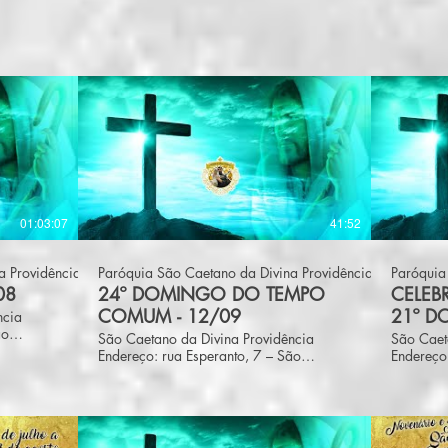
01:03:07
41:52
a Providência
Paróquia São Caetano da Divina Providência
Paróquia
08
24º DOMINGO DO TEMPO
CELEB
COMUM - 12/09
21º D
ncia
ão
22/08
São Caetano da Divina Providência
São Caet
vador –
Endereço: rua Esperanto, 7 – São
Endereço:
Caetano – CEP: 40391-232 Salvador –
Caetano 
e:
BA Telefone: (71) 3303-0456 E-mail:
BA Telefon
om.br
paroquiasaocaetano@gmail.com Site:
paroquias
as 8h às
www.paroquiadesaocaetano.com.br
www.par
o, das 8h
Expediente: de terça a sexta, das 8h às
Expedient