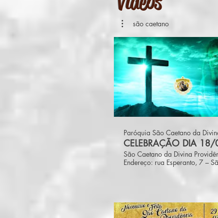
Videos
são caetano
Paróquia São Caetano da Divin
CELEBRAÇÃO DIA 18/
São Caetano da Divina Providê
Endereço: rua Esperanto, 7 – S
Caetano – CEP: 40391-232 Sal
BA Telefone: (71) 3303-0456 E-mail:
paroquiasaocaetano@gmail.com Sit
www.paroquiadesaocaetano.c
Expediente: de terça a sexta, d
12h e das 14h às 18h e sábad