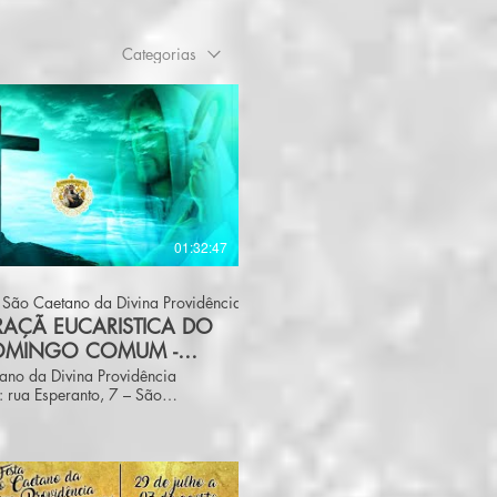
Categorias
01:32:47
 São Caetano da Divina Providência
RAÇÃ EUCARISTICA DO
OMINGO COMUM -
/2021
ano da Divina Providência
 rua Esperanto, 7 – São
– CEP: 40391-232 Salvador –
e: (71) 3303-0456 E-mail:
aocaetano@gmail.com Site:
oquiadesaocaetano.com.br
e: de terça a sexta, das 8h às