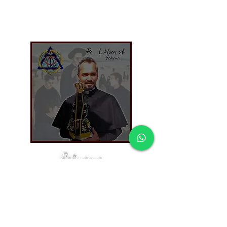
Ecônomo