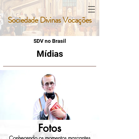
Sociedade Divinas Vocações
Sociedade Divinas Vocações
SDV no Brasil
Mídias
Fotos
Conhecendo os momentos marcantes