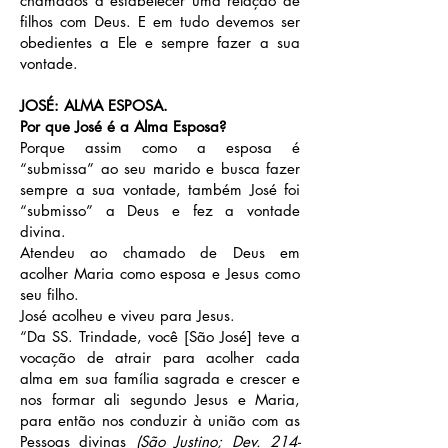
chamados a estabelecer uma relação de
filhos com Deus. E em tudo devemos ser
obedientes a Ele e sempre fazer a sua
vontade.
JOSÉ: ALMA ESPOSA.
Por que José é a Alma Esposa?
Porque assim como a esposa é
“submissa” ao seu marido e busca fazer
sempre a sua vontade, também José foi
“submisso” a Deus e fez a vontade
divina.
Atendeu ao chamado de Deus em
acolher Maria como esposa e Jesus como
seu filho.
José acolheu e viveu para Jesus.
“Da SS. Trindade, você [São José] teve a
vocação de atrair para acolher cada
alma em sua família sagrada e crescer e
nos formar ali segundo Jesus e Maria,
para então nos conduzir à união com as
Pessoas divinas
(São Justino; Dev. 214-