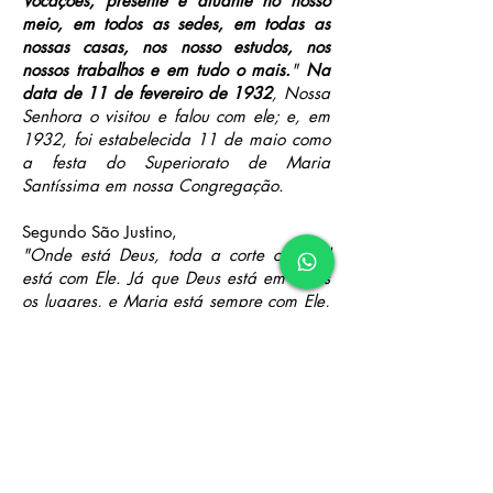
Vocações, presente e atuante no nosso
meio, em todos as sedes, em todas as
nossas casas, nos nosso estudos, nos
nossos trabalhos e em tudo o mais.
"
Na
data de 11 de fevereiro de 1932
, Nossa
Senhora o visitou e falou com ele; e, em
1932, foi estabelecida 11 de maio como
a festa do Superiorato de Maria
Santíssima em nossa Congregação.
Segundo São Justino,
"Onde está Deus, toda a corte celestial
está com Ele. Já que Deus está em todos
os lugares, e Maria está sempre com Ele,
nossa fé na presença especial de Maria
no mundo inteiro está justificada. Nossa
Senhora está realmente presente
sobretudo
nos quartos dedicados a ela
em todas as nossas residências
. Lembra-
te que a Santa Virgem é tua mãe e cuida
de ti. Toda noite ela passa perto de tua
cama; e, além de estar te ajeitando para