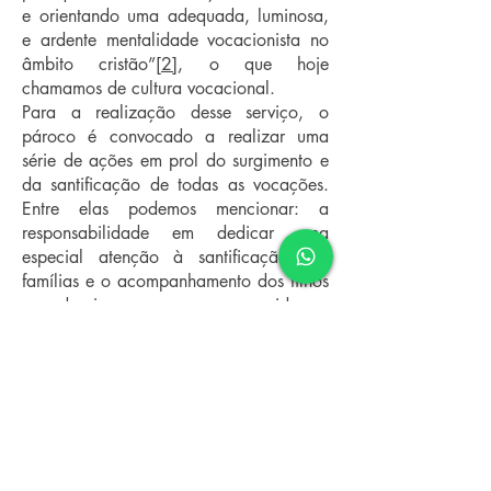
e orientando uma adequada, luminosa,
e ardente mentalidade vocacionista no
âmbito cristão”
[2]
, o que hoje
chamamos de cultura vocacional.
Para a realização desse serviço, o
pároco é convocado a realizar uma
série de ações em prol do surgimento e
da santificação de todas as vocações.
Entre elas podemos mencionar: a
responsabilidade em dedicar uma
especial atenção à santificação das
famílias e o acompanhamento dos filhos
que desejam consagrar a sua vida ao
Senhor; trabalhar pela santificação de
cada fiel — de maneira especial —
pertencente a paróquia a ele confiada,
mediante a conferência dos
sacramentos, de maneira especial, a
santa Eucaristia, que é o alimento, que
contém o fermento da santificação;