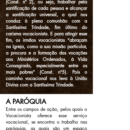
(Const. nº 2), ou seja, trabalhar pela
santificação de cada pessoa e alcançar
a santificação universal, a qual nos
conduz à plena comunhão com a
Santíssima Trindade, fim último do
carisma vocacionista. E para atingir esse
fim, os irmãos vocacionistas “abraçam
na Igreja, como a sua missão particular,
a procura e a formação das vocações
aos Ministérios Ordenados, à Vida
Consagrada, especialmente entre os
mais pobres” (Const. nº5). Pois o
caminho vocacional nos leva à União
Divina com a Santíssima Trindade.
A PARÓQUIA
Entre os campos de ação, pelos quais o
Vocacionista oferece esse serviço
vocacional, se encontra o trabalho nas
paróquias, as quais são um espaço