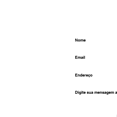
Contate-nos
32