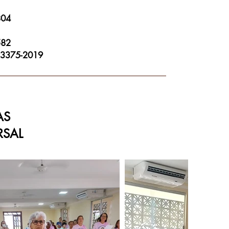
804
582
3375-2019
AS
RSAL