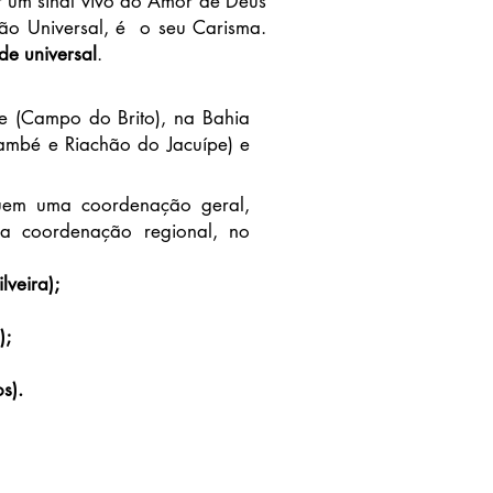
er um sinal vivo do Amor de Deus
ão Universal, é o seu Carisma.
de universal
.
e (Campo do Brito), na Bahia
Itambé e Riachão do Jacuípe) e
em uma coordenação geral,
ma coordenação regional, no
lveira);
);
s).