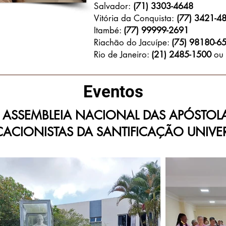
Salvador:
(71) 3303-4648
Vitória da Conquista:
(77) 3421-4
Itambé:
(77) 99999-2691
Riachão do Jacuípe:
(75) 98180-6
Rio de Janeiro:
(21) 2485-1500
ou
Eventos
X ASSEMBLEIA NACIONAL DAS APÓSTOL
ACIONISTAS DA SANTIFICAÇÃO UNIVE