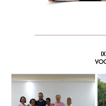
I
VOC