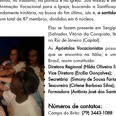
mília, no trabalho, na política e na Igreja. Sua missão é s
nimação Vocacional para a Igreja, buscando a Santificaç
damente trinitária, na busca do fim último, isto é,
a santida
num total de 87 membros, divididos em 6 núcleos.
Elas se fazem presente em Sergip
(Salvador, Vitória da Conquista, 
no Rio de Janeiro (Capital).
As
Apóstolas Vocacionistas
possu
que se encontra na Itália; e u
Brasil, assim constituída:
Diretora Regional (Hilda Oliveira Si
Vice Diretora (Ercília Gonçalves);
Secretária (Simony de Sousa Faria
Tesoureira (Cirlene Barbosa Silva);
Formadora (Antônia José dos Santo
Números de contatos:
Campo do Brito:
(79) 3443-1088