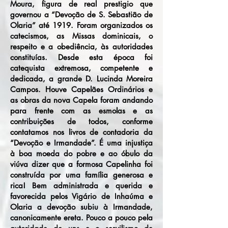
Moura, figura de real prestigio que
governou a “Devoção de S. Sebastião de
Olaria” até 1919. Foram organizados os
catecismos, as Missas dominicais, o
respeito e a obediência, às autoridades
constituías. Desde esta época foi
catequista extremosa, competente e
dedicada, a grande D. Lucinda Moreira
Campos. Houve Capelães Ordinários e
as obras da nova Capela foram andando
para frente com as esmolas e as
contribuições de todos, conforme
contatamos nos livros de contadoria da
“Devoção e Irmandade”. É uma injustiça
à boa moeda do pobre e ao óbulo da
viúva dizer que a formosa Capelinha foi
construída por uma família generosa e
rica! Bem administrada e querida e
favorecida pelos Vigário de Inhaúma e
Olaria a devoção subiu à Irmandade,
canonicamente ereta. Pouco a pouco pela