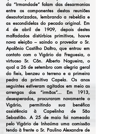
da “Irmandade” falam das desarmonias
entre os componentes destas reuniões
desautorizadas, lembrando a rebeldia e
as escondidelas do pecado original. Em
4 de abril de 1909, depois destes
malfadados distúrbios primitivos, houve
nova eleição – saindo o provedor o Sr.
Apolônio Castilho Daltro, que entrou em
contato com o Vigário da Freguesia, o
virtuoso Sr. Côn. Alberto Nogueira, o
qual a 26 de setembro com alegria geral
do fieis, benzeu o terreno e a primeira
pedra da primitiva Capela. Os anos
seguintes estiveram agitados em meio as
arrengas dos “irmãos”... Em 1913,
desesperados, procuraram novamente o
Vigário, permitindo sua benéfica
assistência à Capelinha de São
Sebastião. A 25 de maio foi nomeada
pelo Vigário de Inhaúma uma comissão
tendo à frente o Sr. Paulino Alexandre de