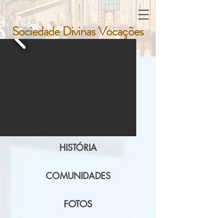
Sociedade Divinas Vocações
Sociedade Divinas Vocações
HISTÓRIA
COMUNIDADES
FOTOS