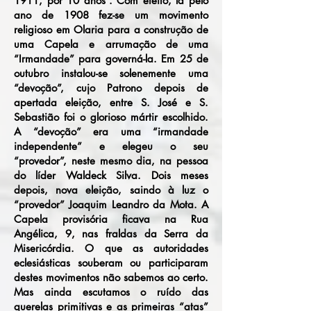
1911, por 10 anos”. Com efeito, lá pelo
ano de 1908 fez-se um movimento
religioso em Olaria para a construção de
uma Capela e arrumação de uma
“Irmandade” para governá-la. Em 25 de
outubro instalou-se solenemente uma
“devoção”, cujo Patrono depois de
apertada eleição, entre S. José e S.
Sebastião foi o glorioso mártir escolhido.
A “devoção” era uma “irmandade
independente” e elegeu o seu
“provedor”, neste mesmo dia, na pessoa
do líder Waldeck Silva. Dois meses
depois, nova eleição, saindo à luz o
“provedor” Joaquim Leandro da Mota. A
Capela provisória ficava na Rua
Angélica, 9, nas fraldas da Serra da
Misericórdia. O que as autoridades
eclesiásticas souberam ou participaram
destes movimentos não sabemos ao certo.
Mas ainda escutamos o ruído das
querelas primitivas e as primeiras “atas”