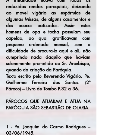
A irmandade ficava com todas as
reduzidas rendas paroquiais, deixando
ao movel vigário as espórtulas de
algumas Missas, de alguns casamentos e
dos poucos batizados. Assim estes
homens de opa e tocha possuíam seu
capelão, ao qual gratificavam com
pequeno ordenado mensal, sem a
dificuldade de procura-lo aqui e ali, não
cumprindo nada daquilo que haviam
solenemente prometido ao Sr. Arcebispo,
quando da criação da Paróquia.
Texto escrito pelo Reverendo Vigário, Pe.
Guilherme Ferreira dos Santos. (2º
Pároco) – Livro de Tombo P.32 a 36.
PÁROCOS QUE ATUARAM E ATUA NA
PARÓQUIA SÃO SEBASTIÃO DE OLARIA.
1 - Pe. Joaquim do Carmo Rodrigues –
03/06/1945.