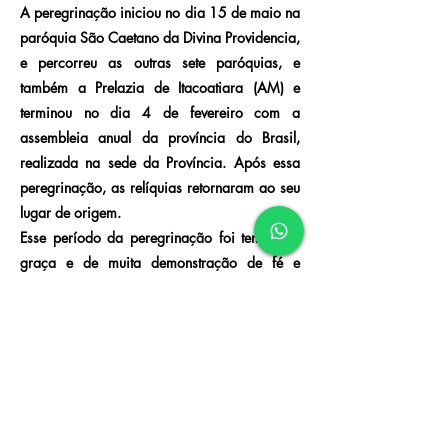
A peregrinação iniciou no dia 15 de maio na
paróquia São Caetano da Divina Providencia,
e percorreu as outras sete paróquias, e
também a Prelazia de Itacoatiara (AM) e
terminou no dia 4 de fevereiro com a
assembleia anual da província do Brasil,
realizada na sede da Província. Após essa
peregrinação, as relíquias retornaram ao seu
lugar de origem.
Esse período da peregrinação foi tempo de
graça e de muita demonstração de fé e
receptividade por parte do povo de Deus, e
também de maior propagação da vida e
obra deste novo santo da Igreja.
Que São Justino Maria Russolillo, o Apóstolo
das Vocações, continue intercedendo ao
Senhor da Messe por muitas e santas
vocações à Igreja, para uma maior