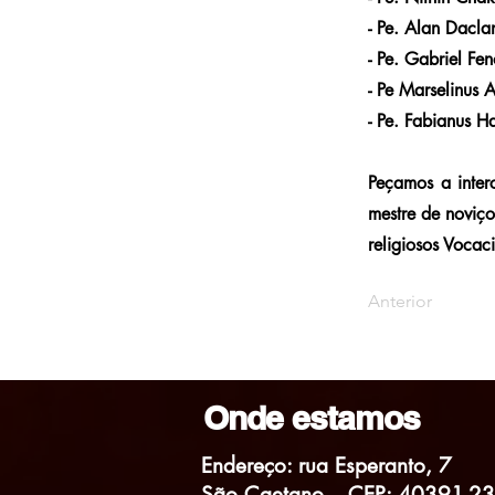
- Pe. Alan Daclan
- Pe. Gabriel F
- Pe Marselinus 
- Pe. Fabianus H
Peçamos a inter
mestre de noviço
religiosos Vocaci
Anterior
Onde estamos
Endereço: rua Esperanto, 7
São Caetano – CEP: 40391-2