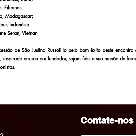
, Filipinas,
eno, Madagascar;
Abur, Indonésia
ane Seran, Vietnan
cessão de São Justino Russolillo pelo bom êxito deste encontr
, inspirado em seu pai fundador, sejam fiéis a sua missão de form
onistas.
Contate-nos
32