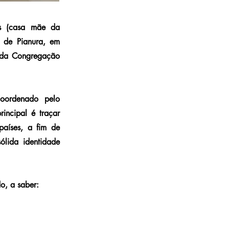
as (casa mãe da
o de Pianura, em
s da Congregação
oordenado pelo
rincipal é traçar
aíses, a fim de
lida identidade
o, a saber: