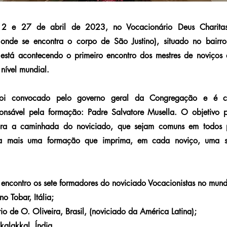
 12 e 27 de abril de 2023, no Vocacionário Deus Charit
onde se encontra o corpo de São Justino), situado no bairr
, está acontecendo o primeiro encontro dos mestres de noviço
 nível mundial.
 foi convocado pelo governo geral da Congregação e é c
ponsável pela formação: Padre Salvatore Musella. O objetivo p
para a caminhada do noviciado, que sejam comuns em todos p
da mais uma formação que imprima, em cada noviço, uma só
 encontro os sete formadores do noviciado Vocacionistas no mund
no Tobar, Itália;
rio de O. Oliveira, Brasil, (noviciado da América Latina);
kalakkal, Índia,