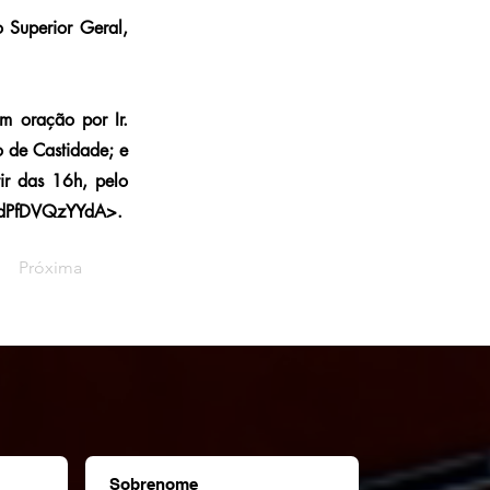
 Superior Geral,
m oração por Ir.
 o de Castidade; e
ir das 16h, pelo
9dPfDVQzYYdA>.
Próxima