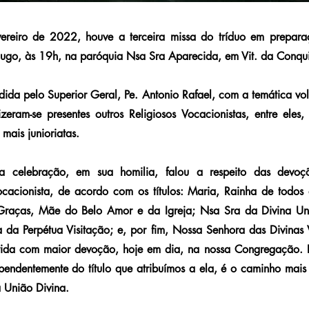
ereiro de 2022, houve a terceira missa do tríduo em prepara
Hugo, às 19h, na paróquia Nsa Sra Aparecida, em Vit. da Conqui
idida pelo Superior Geral, Pe. Antonio Rafael, com a temática vo
zeram-se presentes outros Religiosos Vocacionistas, entre eles,
mais junioriatas.
a celebração, em sua homilia, falou a respeito das devo
acionista, de acordo com os títulos: Maria, Rainha de todos 
Graças, Mãe do Belo Amor e da Igreja; Nsa Sra da Divina Un
 da Perpétua Visitação; e, por fim, Nossa Senhora das Divinas
tida com maior devoção, hoje em dia, na nossa Congregação. 
endentemente do título que atribuímos a ela, é o caminho mais 
a União Divina.