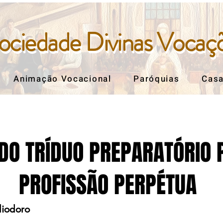
ociedade Divinas Vocaç
ociedade Divinas Vocaç
Animação Vocacional
Paróquias
Casa
 DO TRÍDUO PREPARATÓRIO 
PROFISSÃO PERPÉTUA
liodoro