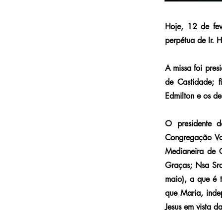
Hoje, 12 de fev
perpétua de Ir. 
A missa foi pres
de Castidade; fi
Edmilton e os de 
O presidente d
Congregação Voc
Medianeira de 
Graças; Nsa Sra
maio), a que é 
que Maria, indep
Jesus em vista d